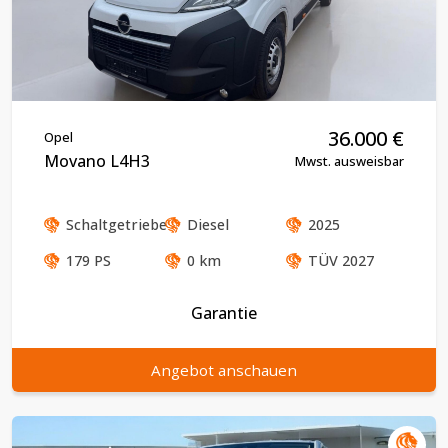
36.000
€
Opel
Movano L4H3
Mwst. ausweisbar
Schaltgetriebe
Diesel
2025
179
PS
0
km
TÜV
2027
Garantie
Angebot anschauen