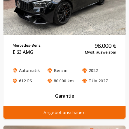
98.000
€
Mercedes-Benz
E 63 AMG
Mwst. ausweisbar
Automatik
Benzin
2022
612
PS
80.000
km
TÜV
2027
Garantie
Angebot anschauen