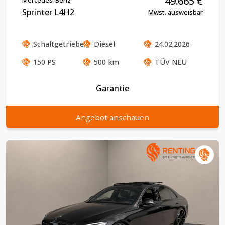
49.665
€
Sprinter L4H2
Mwst. ausweisbar
Schaltgetriebe
Diesel
24.02.2026
150
PS
500
km
TÜV
NEU
Garantie
Angebot anschauen