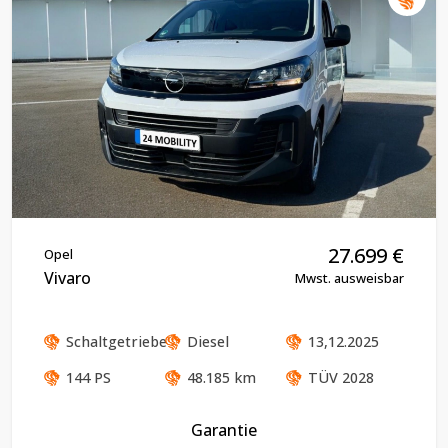
27.699
€
Opel
Vivaro
Mwst. ausweisbar
Schaltgetriebe
Diesel
13,12.2025
144
PS
48.185
km
TÜV
2028
Garantie