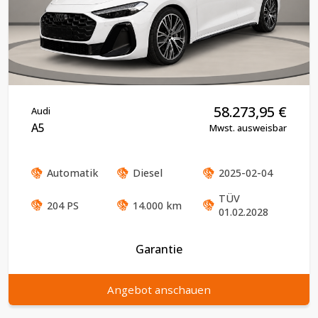
58.273,95
€
Audi
A5
Mwst. ausweisbar
Automatik
Diesel
2025-02-04
TÜV
204
PS
14.000
km
01.02.2028
Garantie
Angebot anschauen