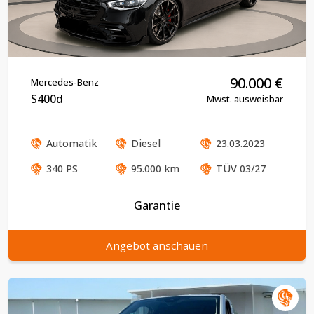
90.000
€
Mercedes-Benz
S400d
Mwst. ausweisbar
Automatik
Diesel
23.03.2023
340
PS
95.000
km
TÜV
03/27
Garantie
Angebot anschauen