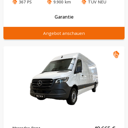
367
PS
9.900
km
TÜV
NEU
Garantie
Angebot anschauen
Mercedes-Benz